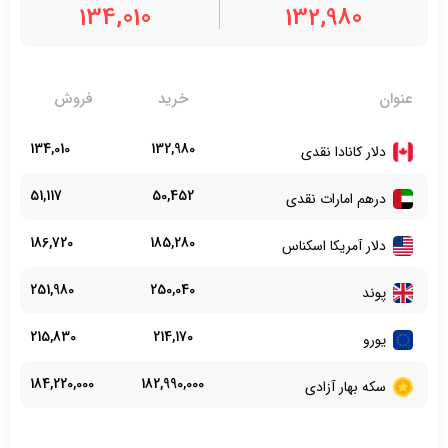
134,010
132,980
عنوان
خرید
فروش
134,010
132,980
دلار کانادا نقدی
51,117
50,452
درهم امارات نقدی
186,720
185,280
دلار آمریکا اسکناس
251,980
250,040
پوند
215,830
214,170
یورو
184,220,000
182,990,000
سکه بهار آزادی