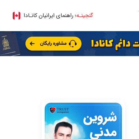
گنجینـه؛
راهنمای ایرانیان کانـادا