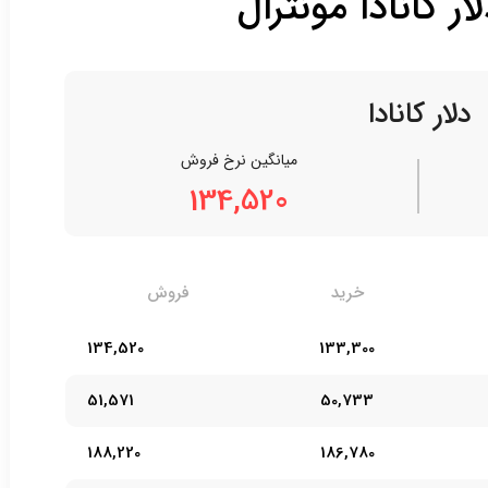
ر کانادا مونترال
دلار کانادا
میانگین نرخ فروش
134,520
خرید
فروش
134,520
133,300
51,571
50,733
188,220
186,780