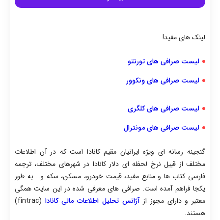
طلای 24 عیار
24,770,700 تومان
طلای دست دوم
18,330,472 تومان
لینک های مفید!
مثقال / عیار جهانی
83,284,900 تومان
لیست صرافی های تورنتو
مثقال / حواله دلار
275,623 تومان
لیست صرافی های ونکوور
مثقال / بر مبنای سکه
81,720,620 تومان
لیست صرافی های کلگری
آبشده نقدی
80,521,000 تومان
لیست صرافی های مونترال
آبشده بنکداری
80,527,000 تومان
گنجینه رسانه ای ویژه ایرانیان مقیم کانادا است که در آن اطلاعات
آبشده کمتر از کیلو
80,577,000 تومان
مختلف از قبیل نرخ لحظه ای دلار کانادا در شهرهای مختلف، ترجمه
فارسی کتاب ها و منابع مفید، قیمت خودرو، مسکن، سکه و… به طور
گرم نقره 925
373,421 تومان
یکجا فراهم آمده است. صرافی های معرفی شده در این سایت همگی
گرم نقره 999
403,700 تومان
معتبر و دارای مجوز از
آژانس تحلیل اطلاعات مالی کانادا
(fintrac)
هستند.