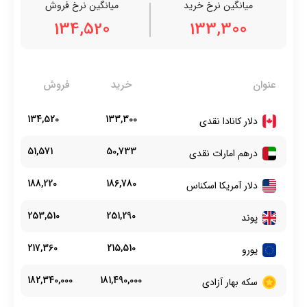
میانگین نرخ خرید
میانگین نرخ فروش
134,520
133,300
عنوان
خرید
فروش
134,520
133,300
دلار کانادا نقدی
51,571
50,733
درهم امارات نقدی
188,220
186,780
دلار آمریکا اسکناس
253,510
251,290
پوند
217,360
215,510
یورو
182,340,000
181,490,000
سکه بهار آزادی