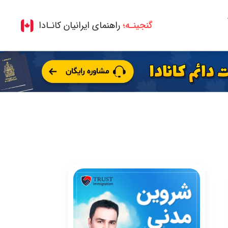
گنجینـه؛
راهنمای ایرانیان کانـادا