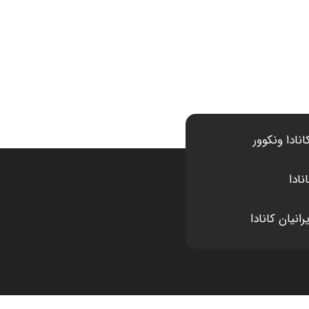
انادا ونکوور
نادا
انیان کانادا