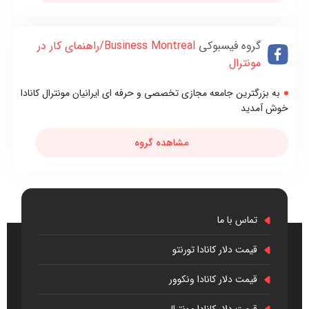
گروه فیسبوکی
Business Montreal/راهنمای کار در
مونترال
به بزرگترین جامعه مجازی تخصصی و حرفه ای ایرانیان مونترال کانادا
خوش آمدید
مشاهده گروه
تماس با ما
قیمت دلار کانادا تورنتو
قیمت دلار کانادا ونکوور
قیمت دلار کانادا مونترال