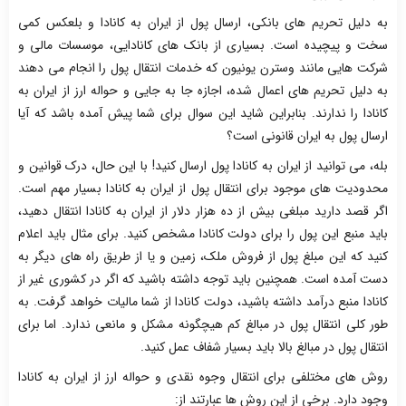
به دلیل تحریم های بانکی، ارسال پول از ایران به کانادا و بلعکس کمی
سخت و پیچیده است. بسیاری از بانک های کانادایی، موسسات مالی و
شرکت هایی مانند وسترن یونیون که خدمات انتقال پول را انجام می دهند
به دلیل تحریم های اعمال شده، اجازه جا به جایی و حواله ارز از ایران به
کانادا را ندارند. بنابراین شاید این سوال برای شما پیش آمده باشد که آیا
ارسال پول به ایران قانونی است؟
بله، می توانید از ایران به کانادا پول ارسال کنید! با این حال، درک قوانین و
محدودیت های موجود برای انتقال پول از ایران به کانادا بسیار مهم است.
اگر قصد دارید مبلغی بیش از ده هزار دلار از ایران به کانادا انتقال دهید،
باید منبع این پول را برای دولت کانادا مشخص کنید. برای مثال باید اعلام
کنید که این مبلغ پول از فروش ملک، زمین و یا از طریق راه های دیگر به
دست آمده است. همچنین باید توجه داشته باشید که اگر در کشوری غیر از
کانادا منبع درآمد داشته باشید، دولت کانادا از شما مالیات خواهد گرفت. به
طور کلی انتقال پول در مبالغ کم هیچگونه مشکل و مانعی ندارد. اما برای
انتقال پول در مبالغ بالا باید بسیار شفاف عمل کنید.
روش های مختلفی برای انتقال وجوه نقدی و حواله ارز از ایران به کانادا
وجود دارد. برخی از این روش ها عبارتند از: