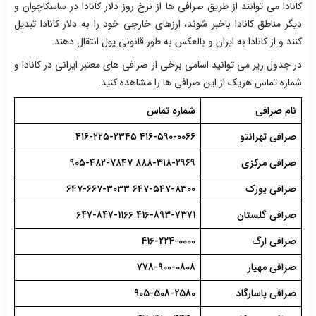
کانادا می توانند از طریق صرافی ها از نرخ روز دلار کانادا در ساسکاچوان و
دیگر مناطق کانادا باخبر شوند، ارزهای خارجی خود را به دلار کانادا تبدیل
کنند و از کانادا به ایران و بالعکس به طور قانونی پول انتقال دهند.
در جدول زیر می توانید اسامی برخی از صرافی های معتبر ایرانی در کانادا و
شماره تماس هریک از این صرافی ها را مشاهده کنید.
نام صرافی
شماره تماس
صرافی تهرانتو
۴۱۶-۵۹۰-۰۰۶۶ ۴۱۶-۲۲۵-۲۳۴۵
صرافی مرکزی
۸۸۸-۳۱۸-۲۹۶۹ ۹۰۵-۴۸۲-۷۸۴۷
صرافی یورک
۶۴۷-۵۴۷-۸۳۰۰ ۶۴۷-۶۶۷-۳۰۳۳
صرافی گلستان
416-893-7371 647-847-1166
صرافی ارگ
416-224-0000
صرافی مهیار
778-900-0808
صرافی پاسارگاد
905-508-2580