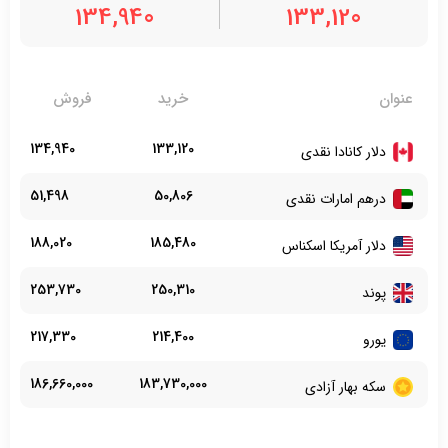
134,940
133,120
عنوان
خرید
فروش
134,940
133,120
دلار کانادا نقدی
51,498
50,806
درهم امارات نقدی
188,020
185,480
دلار آمریکا اسکناس
253,730
250,310
پوند
217,330
214,400
یورو
186,660,000
183,730,000
سکه بهار آزادی