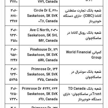
3770
7H9, Canada
شعبه بانک تجارت سلطنتی
۳۲۰ Circle Dr E,
306-
کانادا (CIBC) -دارای دستگاه
Saskatoon, SK S7K
668-
خودپرداز
0T6, Canada
3466
306-
۲۰۳۰ Ave C North,
شعبه بانک رویال کانادا در
933-
Saskatoon, SK S7L
ساسکاچوان
3510
1M2, Canada
306-
129 Pinehouse Dr,
کمپانی World Financial
956-
Saskatoon, SK S7K
Group
2246
5W1, Canada
306-
134 Primrose Dr,
شعبه بانک مونترال در
934-
Saskatoon, SK S7K
ساسکاچوان
5745
3V5, Canada
شعبه بانک TD Canada
۲۳۴ Primrose Dr #242,
306-
Trustدر ساسکاچوان- دارای
Saskatoon, SK S7K
975-
دستگاه خودپرداز
6Y6, Canada
7330