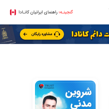
گنجینـه؛
راهنمای ایرانیان کانـادا