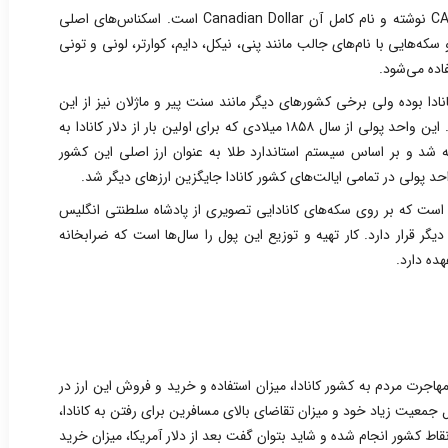
همانطور که گفته شد دلار کانادا را به اختصار CAD نوشته و نام کامل آن Canadian Dollar است. اسکناس‌های اصلی
 ۵ دلاری تا ۱۰۰ دلاری بوده و سکه‌هایی با نام‌های جالب مانند پنی،‌ نیکل، دایم، کوارتر، لونی و تونی
فاده می‌شود.
انادا بوده ولی برخی کشورهای دیگر مانند سنت پیر و ماژلان نیز از این
واحد پولی به صورت غیر رسمی استفاده می‌کنند. این واحد پولی از سال ۱۸۵۸ میلادی که برای اولین بار از دلار کانادا به
ه شد و بر اساس سیستم استاندارد طلا به عنوان ارز اصلی این کشور
د است که بر روی سکه‌های کانادایی تصویری از پادشاه سلطنتی انگلیس
قرار دارد. کار تهیه و توزیع این پول را سال‌ها است که ضرابخانه
هده دارد.
هاجرت مردم به کشور کانادا، میزان استفاده و خرید و فروش این ارز در
یل جمعیت زیاد خود و میزان تقاضای بالای مسافرین برای رفتن به کانادا،
ر نقاط کشور انجام شده و شاید بتوان گفت بعد از دلار آمریکا، میزان خرید