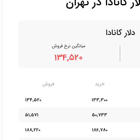
ر کانادا در تهران
دلار کانادا
میانگین نرخ فروش
134,520
خرید
فروش
134,520
133,300
51,571
50,733
188,220
186,780