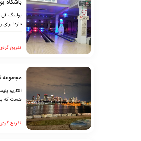
باشگاه بولینگ orth Bowl
بولینگ آن 
داره! برای زمان فراغت 
تفریح گردی
مجموعه تف
انتاریو پل
هست که پیشن
تفریح گردی