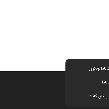
انادا ونکوور
نادا
انیان کانادا