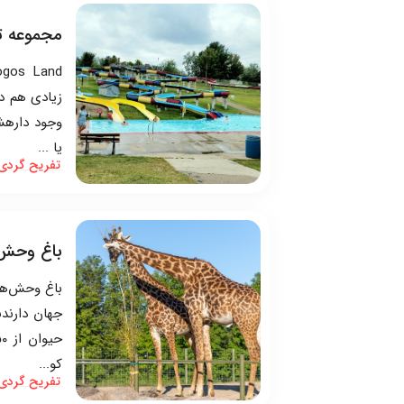
مجموعه تفریحی  Land
زیادی هم دا
وجود دارهشم
یا ...
تفریح گردی
باغ وحش 
باغ وحش‌ها
کو...
تفریح گردی