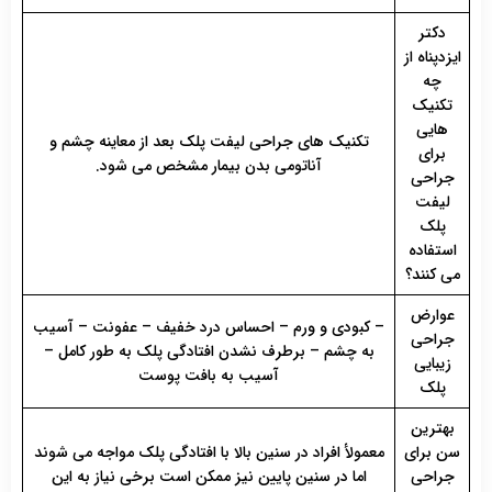
دکتر
ایزدپناه از
چه
تکنیک
هایی
تکنیک های جراحی لیفت پلک بعد از معاینه چشم و
برای
آناتومی بدن بیمار مشخص می شود.
جراحی
لیفت
پلک
استفاده
می کنند؟
عوارض
– کبودی و ورم – احساس درد خفیف – عفونت – آسیب
جراحی
به چشم – برطرف نشدن افتادگی پلک به طور کامل –
زیبایی
آسیب به بافت پوست
پلک
بهترین
سن برای
معمولأ افراد در سنین بالا با افتادگی پلک مواجه می شوند
جراحی
اما در سنین پایین نیز ممکن است برخی نیاز به این