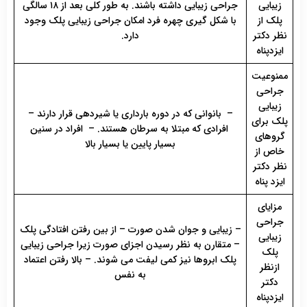
زیبایی
جراحی زیبایی داشته باشند. به طور کلی بعد از ۱۸ سالگی
پلک از
با شکل گیری چهره فرد امکان جراحی زیبایی پلک وجود
نظر دکتر
دارد.
ایزدپناه
ممنوعیت
جراحی
زیبایی
– بانوانی که در دوره بارداری یا شیردهی قرار دارند –
پلک برای
افرادی که مبتلا به سرطان هستند. – افراد در سنین
گروهای
بسیار پایین یا بسیار بالا
خاص از
نظر دکتر
ایزد پناه
مزایای
جراحی
– زیبایی و جوان شدن صورت – از بین رفتن افتادگی پلک
زیبایی
– متقارن به نظر رسیدن اجزای صورت زیرا جراحی زیبایی
پلک
پلک ابروها نیز کمی لیفت می شوند. – بالا رفتن اعتماد
ازنظر
به نفس
دکتر
ایزدپناه