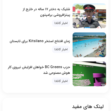
شلیک به دختر ۱۷ ساله در خارج از
پیتزافروشی برامپتون
اخبار کانادا
زمان افتتاح استخر Kitsilano برای تابستان
اخبار کانادا
حزب BC Greens خواهان افزایش نیروی کار
هوش مصنوعی شد
اخبار کانادا
لینک های مفید