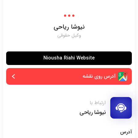
نیوشا ریاحی
وکیل حقوقی
Niousha Riahi Website
آدرس روی نقشه
ارتباط با
نیوشا ریاحی
آدرس