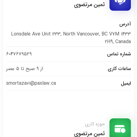
ثمین مرتضوی
آدرس
۱۴۳۳ Lonsdale Ave Unit 233, North Vancouver, BC V7M
2H9, Canada
شماره تماس
۶۰۴۷۶۷۹۵۲۹
ساعات کاری
از ۹ صبح تا ۵ عصر
ایمیل
smortazavi@paxlaw.ca
حوزه کاری
ثمین مرتضوی