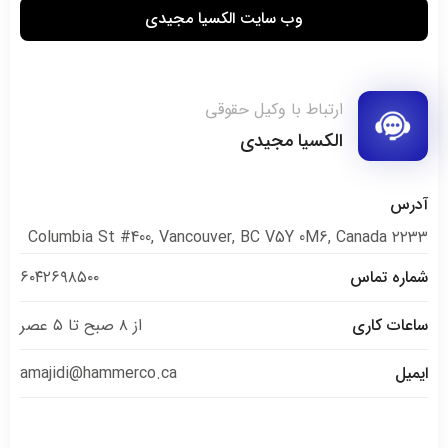
وب سایت الکسیا مجیدی
ارتباط با وکیل حقوقی
الکسیا مجیدی
آدرس
۲۲۳۳ Columbia St #400, Vancouver, BC V5Y 0M6, Canada
شماره تماس
۶۰۴۲۶۹۸۵۰۰
ساعات کاری
از ۸ صبح تا ۵ عصر
ایمیل
amajidi@hammerco.ca