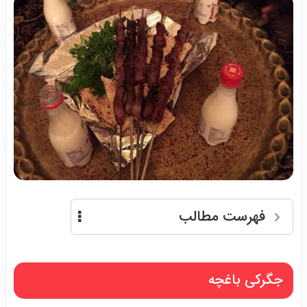
فهرست مطالب
جگرکی باغچه