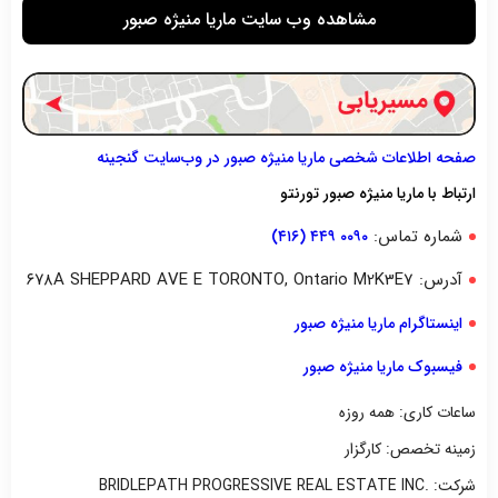
مشاهده وب سایت ماریا منیژه صبور
صفحه اطلاعات شخصی ماریا منیژه صبور در وب‌سایت گنجینه
ارتباط با ماریا منیژه صبور تورنتو
شماره تماس:
۰۰۹۰ ۴۴۹ (۴۱۶)
آدرس: ۶۷۸A SHEPPARD AVE E TORONTO, Ontario M2K3E7
اینستاگرام ماریا منیژه صبور
فیسبوک ماریا منیژه صبور
ساعات کاری: همه روزه
زمینه تخصص: کارگزار
شرکت: .BRIDLEPATH PROGRESSIVE REAL ESTATE INC