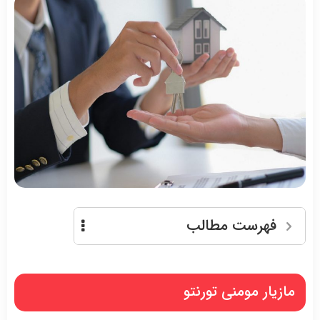
فهرست مطالب
مازیار مومنی تورنتو