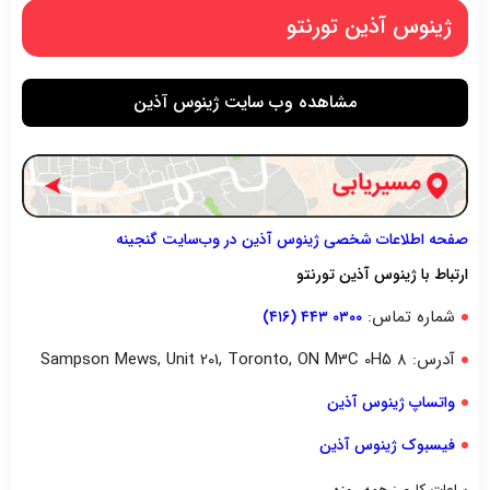
ژینوس آذین تورنتو
مشاهده وب سایت ژینوس آذین
صفحه اطلاعات شخصی ژینوس آذین در وب‌سایت گنجینه
ارتباط با ژینوس آذین تورنتو
شماره تماس:
۰۳۰۰ ۴۴۳ (۴۱۶)
آدرس: ۸ Sampson Mews, Unit 201, Toronto, ON M3C 0H5
واتساپ ژینوس آذین
فیسبوک ژینوس آذین
ساعات کاری: همه روزه