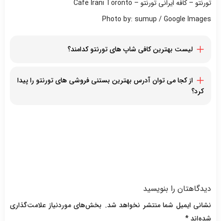
تورنتو – کافه ایرانی تورنتو – Cafe Irani Toronto
Photo by: sumup / Google Images
لیست بهترین کافی شاپ های تورنتو کدامند؟
Red Rose Patisserie
BB Cafe
از کجا می توان آدرس بهترین بستنی فروشی های تورنتو را پیدا
Papa Cafe & Pastry
کرد؟
Banu
با مراجعه به این صفحه، می توانید لیست بهترین کافی شاپ های
Shirini Sara Pastry House
تورنتو را مشاهده کنید
دیدگاهتان را بنویسید
نشانی ایمیل شما منتشر نخواهد شد.
بخش‌های موردنیاز علامت‌گذاری
شده‌اند
*