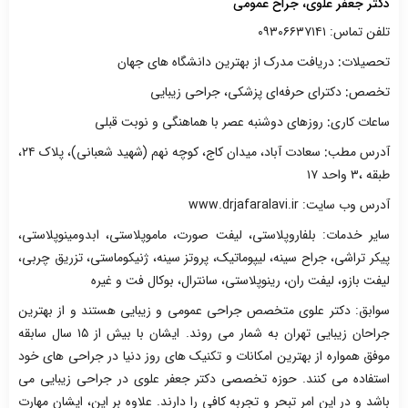
دکتر جعفر علوی، جراح عمومی
تلفن تماس: ۰۹۳۰۶۶۳۷۱۴۱
تحصیلات
:
دریافت مدرک از بهترین دانشگاه های جهان
تخصص
:
دکترای حرفه‌ای پزشکی، جراحی زیبایی
ساعات کاری
:
روزهای دوشنبه عصر با هماهنگی و نوبت قبلی
آدرس مطب
:
سعادت آباد، میدان کاج، کوچه نهم (شهید شعبانی)، پلاک ۲۴،
طبقه ‌،۳ واحد ۱۷
آدرس وب سایت: www.drjafaralavi.ir
سایر خدمات: بلفاروپلاستی، لیفت صورت، ماموپلاستی، ابدومینوپلاستی،
پیکر تراشی، جراح سینه، لیپوماتیک، پروتز سینه، ژنیکوماستی، تزریق چربی،
لیفت بازو، لیفت ران، رینوپلاستی، سانترال، بوکال فت و غیره
سوابق: دکتر علوی متخصص جراحی عمومی و زیبایی هستند و از بهترین
جراحان زیبایی تهران به شمار می روند. ایشان با بیش از ۱۵ سال سابقه
موفق همواره از بهترین امکانات و تکنیک های روز دنیا در جراحی های خود
استفاده می کنند. حوزه تخصصی دکتر جعفر علوی در جراحی زیبایی می
باشد و در این امر تبحر و تجربه کافی را دارند. علاوه بر این، ایشان مهارت