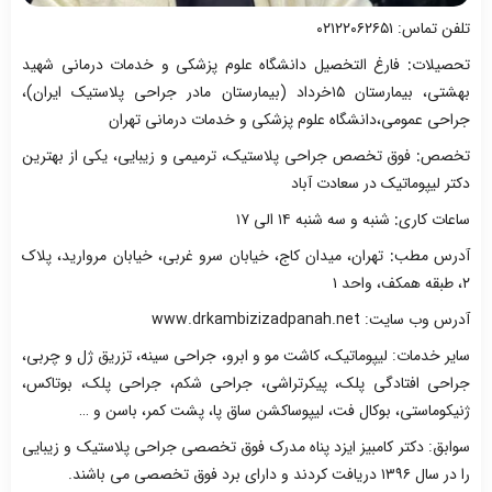
تلفن تماس: ۰۲۱۲۲۰۶۲۶۵۱
تحصیلات
:
فارغ التخصیل دانشگاه علوم پزشکی و خدمات درمانی شهید
بهشتی، بیمارستان ۱۵خرداد (بیمارستان مادر جراحی پلاستیک ایران)،
جراحی عمومی،دانشگاه علوم پزشکی و خدمات درمانی تهران
تخصص
:
فوق تخصص جراحی پلاستیک، ترمیمی و زیبایی، یکی از بهترین
دکتر لیپوماتیک در سعادت آباد
ساعات کاری
:
شنبه و سه شنبه ۱۴ الی ۱۷
آدرس مطب
:
تهران، میدان کاج، خیابان سرو غربی، خیابان مروارید، پلاک
۲، طبقه همکف، واحد ۱
آدرس وب سایت: www.drkambizizadpanah.net
سایر خدمات: لیپوماتیک، کاشت مو و ابرو، جراحی سینه، تزریق ژل و چربی،
جراحی افتادگی پلک، پیکرتراشی، جراحی شکم، جراحی پلک، بوتاکس،
ژنیکوماستی، بوکال فت، لیپوساکشن ساق پا، پشت کمر، باسن و …
سوابق: دکتر کامبیز ایزد پناه مدرک فوق تخصصی جراحی پلاستیک و زیبایی
را در سال ۱۳۹۶ دریافت کردند و دارای برد فوق تخصصی می باشند.