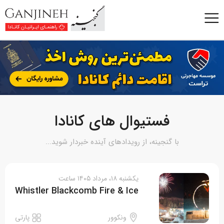
فستیوال های کانادا
با گنجینه، از رویدادهای آینده خبردار شوید...
یکشنبه ۱۸، مرداد ۱۴۰۵ ساعت
Whistler Blackcomb Fire & Ice
ونکوور
پارتی