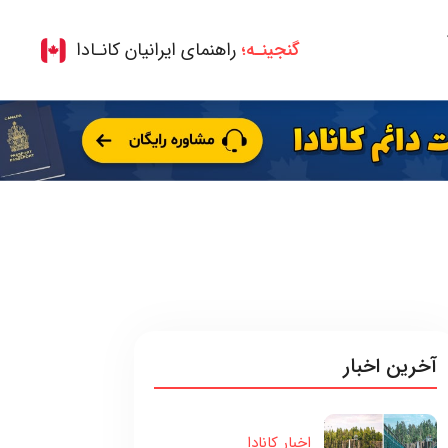
گنجینـه؛
راهنمای ایرانیان کانـادا
آخرین اخبار
اخبار کانادا