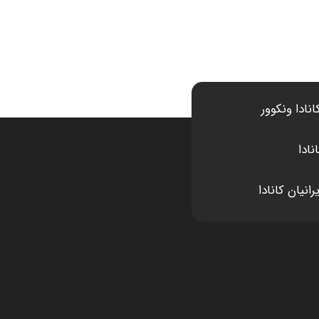
انادا ونکوور
نادا
انیان کانادا