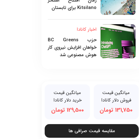
زمان افتتاح استخر
Kitsilano برای تابستان
اخبار کانادا
حزب BC Greens
خواهان افزایش نیروی کار
هوش مصنوعی شد
میانگین قیمت
میانگین قیمت
فروش دلار کانادا
خرید دلار کانادا
131,750 تومان
129,500 تومان
مقایسه قیمت صرافی ها