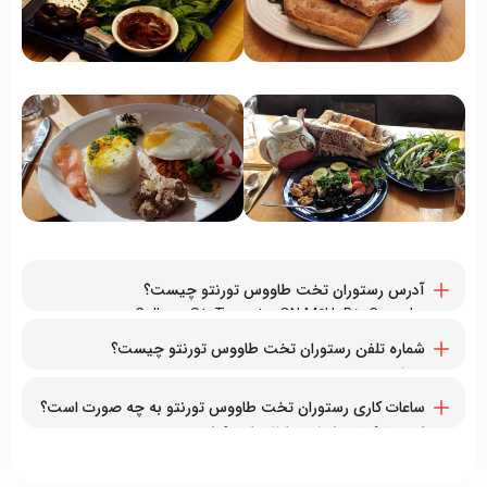
آدرس رستوران تخت طاووس تورنتو چیست؟
۱۱۲۰ College St, Toronto, ON M6H 1B5, Canada
شماره تلفن رستوران تخت طاووس تورنتو چیست؟
۱۶۴۷۳۵۲۷۳۲۲+
ساعات کاری رستوران تخت طاووس تورنتو به چه صورت است؟
پنج‌شنبه تا یکشنبه از ۵ بعدازظهر الی ۹ شب