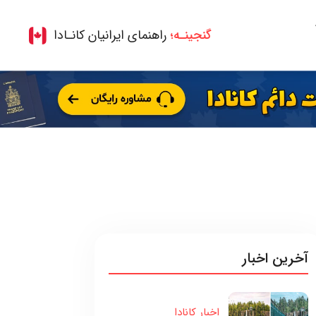
گنجینـه؛
راهنمای ایرانیان کانـادا
آخرین اخبار
اخبار کانادا