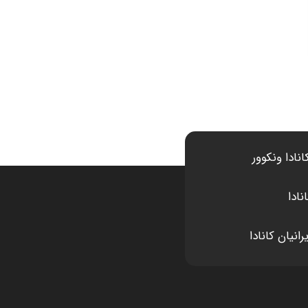
انادا ونکوور
نادا
انیان کانادا