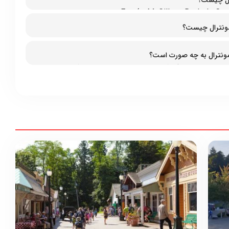
رال چیست؟
Entrée McGill et, R. de la C
 مونترال چیست؟
 مونترال به چه صورت است؟