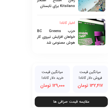
زمان افتتاح استخر
Kitsilano برای تابستان
اخبار کانادا
حزب BC Greens
خواهان افزایش نیروی کار
هوش مصنوعی شد
میانگین قیمت
میانگین قیمت
فروش دلار کانادا
خرید دلار کانادا
132,417 تومان
129,000 تومان
مقایسه قیمت صرافی ها