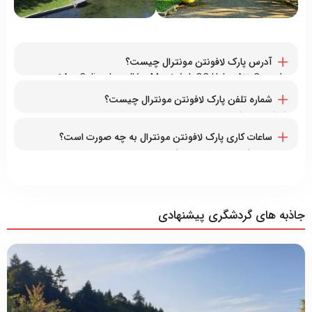
آدرس پارک لافونتن مونترال چیست؟
۳۸۱۹Av. Calixa-Lavallée, Montréal, QC H2L 3A7, Canada
شماره تلفن پارک لافونتن مونترال چیست؟
۱۵۱۴۲۸۰۲۵۲۵+
ساعات کاری پارک لافونتن مونترال به چه صورت است؟
همه روزه از ۶ صبح تا ۱۲ بامداد
جاذبه های گردشگری پیشنهادی