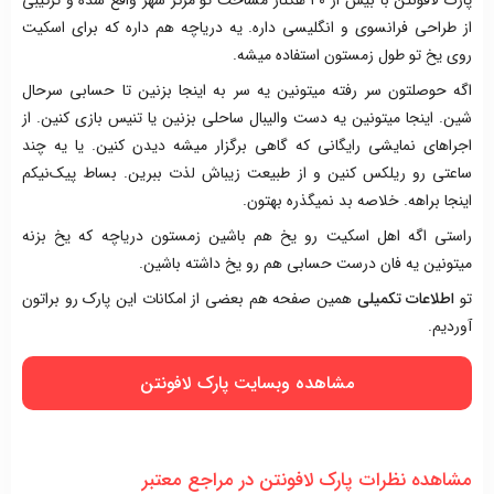
پارک لافونتن با بیش از ۴۰ هکتار مساحت تو مرکز شهر واقع شده و ترکیبی
از طراحی فرانسوی و انگلیسی داره. یه دریاچه هم داره که برای اسکیت
روی یخ تو طول زمستون استفاده میشه.
اگه حوصلتون سر رفته میتونین یه سر به اینجا بزنین تا حسابی سرحال
شین. اینجا میتونین یه دست والیبال ساحلی بزنین یا تنیس بازی کنین. از
اجراهای نمایشی رایگانی که گاهی برگزار میشه دیدن کنین. یا یه چند
ساعتی رو ریلکس کنین و از طبیعت زیباش لذت ببرین. بساط پیک‌نیکم
اینجا براهه. خلاصه بد نمیگذره بهتون.
راستی اگه اهل اسکیت رو یخ هم باشین زمستون دریاچه که یخ بزنه
میتونین یه فان درست حسابی هم رو یخ داشته باشین.
تو
اطلاعات تکمیلی
همین صفحه هم بعضی از امکانات این پارک رو براتون
آوردیم.
مشاهده وبسایت پارک لافونتن
مشاهده نظرات پارک لافونتن در مراجع معتبر