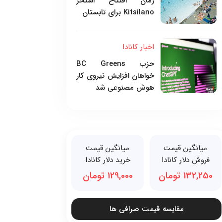
زمان افتتاح استخر
Kitsilano برای تابستان
اخبار کانادا
حزب BC Greens
خواهان افزایش نیروی کار
هوش مصنوعی شد
میانگین قیمت
میانگین قیمت
فروش دلار کانادا
خرید دلار کانادا
132,250 تومان
129,000 تومان
مقایسه قیمت صرافی ها