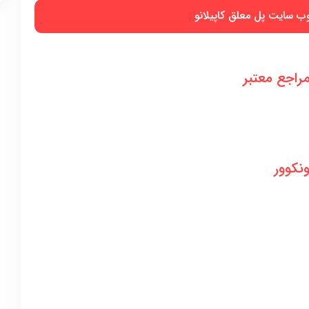
 سایت پل معلق کاپیلانو
راجع معتبر
ونکوور