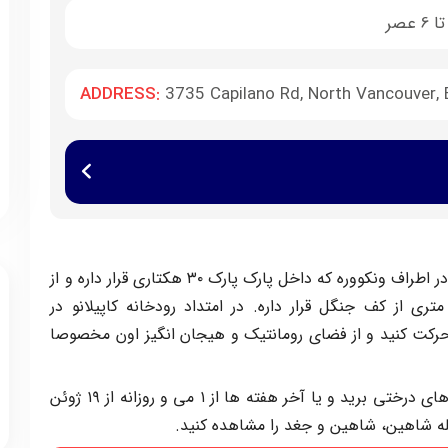
ADDRESS:
3735 Capilano Rd, North Vancouver,
پل معلق کاپیلانو یکی از خاص ترین مکان ها در اطراف ونکووره که داخل پارک پارک ۳۰ هکتاری قرار داره و از
پل معلق بر فراز درختان و در فاصله ۳۵ متری از کف جنگل قرار داره. در امتداد رودخانه کاپیلانو در
 حرکت کنید و از فضای رومانتیک و هیجان انگیز اون مخصوصا
علاوه بر این در اونجا می تونید به داخل کلبه های درختی برید و یا آخر هفته ها از ۱ می و روزانه از ۱۹ ژوئن