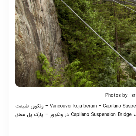
Photos by: sr
کلمات مرتبط: Vancouver koja beram – Capilano Suspension Bridge Park Vancouver – ونکوور طبیعت
کجا برم – پل معلق کاپیلانو در ونکوور – پارک Capilano Suspension Bridge در ونکوور – پارک پل معلق