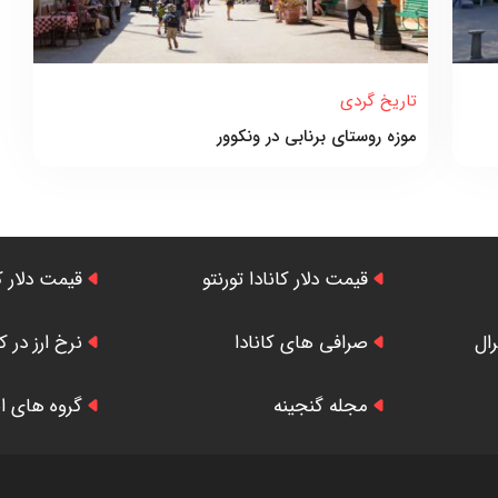
تاریخ گردی
موزه روستای برنابی در ونکوور
قیمت دلار کانادا تورنتو
قیمت دلار ک
رال
صرافی های کانادا
نرخ ارز در کا
مجله گنجینه
گروه های ایر