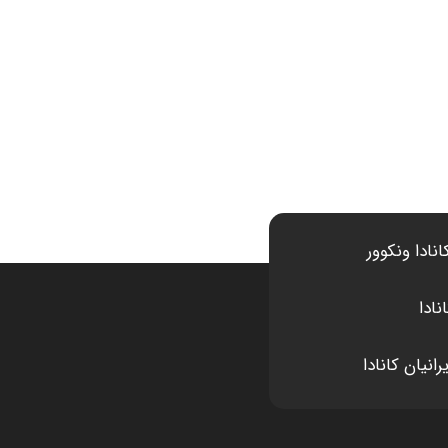
انادا ونکوور
نادا
انیان کانادا