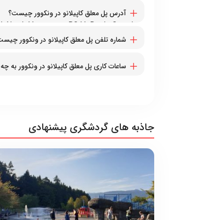
آدرس پل معلق کاپیلانو در ونکوور چیست؟
, North Vancouver, BC V7R 4J1, Canada
شماره تلفن پل معلق کاپیلانو در ونکوور چیس
۱۶۰۴۹۸۵۷۴۷۴+
ساعات کاری پل معلق کاپیلانو در ونکوور به 
همه روزه از ساعت ۹ صبح تا ۶ عصر
جاذبه های گردشگری پیشنهادی