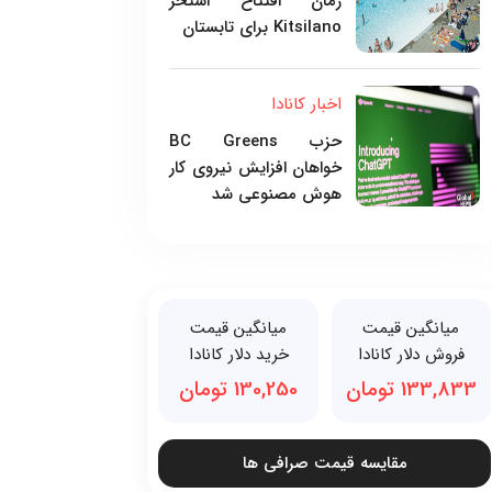
زمان افتتاح استخر
Kitsilano برای تابستان
اخبار کانادا
حزب BC Greens
خواهان افزایش نیروی کار
هوش مصنوعی شد
میانگین قیمت
میانگین قیمت
فروش دلار کانادا
خرید دلار کانادا
133,833 تومان
130,250 تومان
مقایسه قیمت صرافی ها