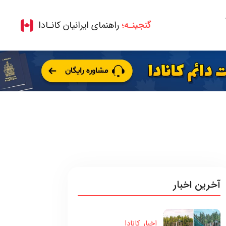
گنجینـه؛
راهنمای ایرانیان کانـادا
آخرین اخبار
اخبار کانادا