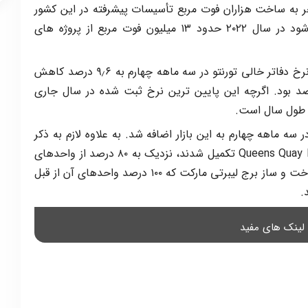
جر به ساخت هزاران فوت مربع تأسیسات پیشرفته در این کشور
شد. با نگاهی به این آمار، پیش بینی می شود در سال ۲۰۲۲ حدود ۱۳ میلیون فوت مربع از پروژه های
از نقطه نظر نرخ دفاتر خالی نیز باید گفت که نرخ دفاتر خالی تورنتو در سه ماهه چهارم به ۹٫۶ درصد کاهش
در حالی که در سه ماهه سوم ۹٫۸ درصد بود. اگرچه این پایین‌ ترین نرخ ثبت ‌شده در سال جاری
ر طول سال است.
ید در سه ماهه چهارم به این بازار اضافه شد. به علاوه لازم به ذکر
است که دو پروژه مهم ساختمانی خیابان Queens Quay East تکمیل شدند، نزدیک به ۸۰ درصد از واحدهای
این دو ساختمان از پیش اجاره شده بودند. ساخت و ساز برج لیبرتی مارکت که ۱۰۰ درصد واحدهای آن از قبل
.
لینک های مفید