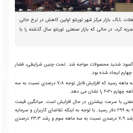
بر اساس گزارش جدید شرکت املاک و مستغلات JLL، بازار مرکز شهر تورنتو اولین کاهش در نرخ خالی
به کرد، در حالی که بازار صنعتی تورنتو سال گذشته را با
 با کمبود شدید محصولات مواجه شد. تحت چنین شرایطی، فشار
هارم ایجاد شده بود.
میانگین نرخ درخواست به ۱۱٫۶۶ دلار در این سه ماهه رسید که افزایش قابل توجه ۷٫۸ درصدی نسبت به سه
عتی با سرعت بیشتری در حال افزایش است. میانگین قیمت
فروش در هر فوت مربع در سه ماهه چهارم ۲۰۲۱ به ۲۹۹ دلار رسید. با توجه به اینکه تقاضای کاربران و سرمایه
گذاران همچنان در سطح بالایی است، شاهد رشد ۷٫۹ درصدی نسبت به سه ماهه سوم و رشد ۲۳٫۳ درصدی