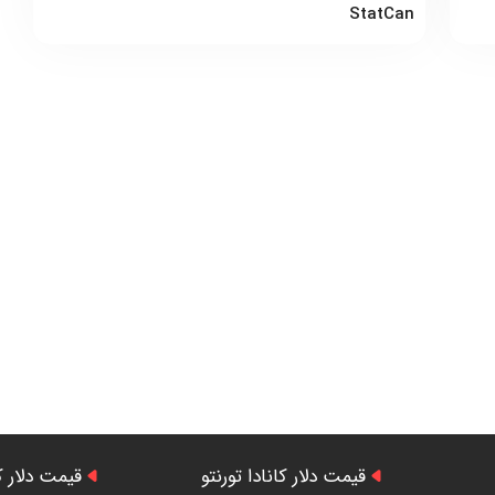
StatCan
قیمت دلار کانادا تورنتو
قیمت دلار ک