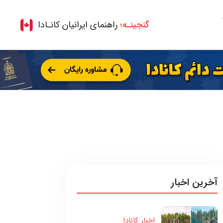
گنجینـه؛
راهنمای ایرانیان کانـادا
آخرین اخبار
اخبار کانادا