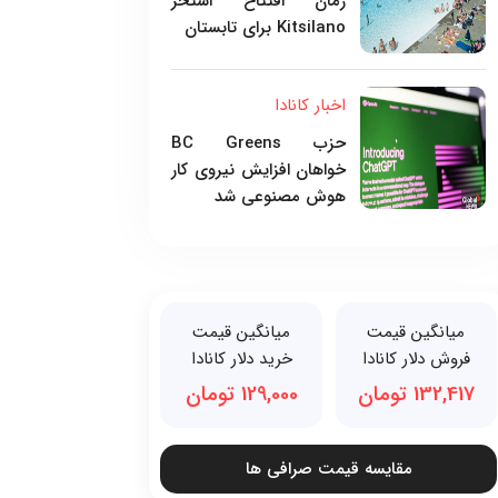
زمان افتتاح استخر
Kitsilano برای تابستان
اخبار کانادا
حزب BC Greens
خواهان افزایش نیروی کار
هوش مصنوعی شد
میانگین قیمت
میانگین قیمت
فروش دلار کانادا
خرید دلار کانادا
132,417 تومان
129,000 تومان
مقایسه قیمت صرافی ها