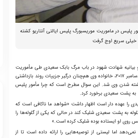
ور پلیس در ماموریت موریسبورگ پلیس ایالتی آنتاریو کشته
 خیلی سریع اوج گرفت
 بیانیه شهادت شهود در باب مرگ بابک سعیدی طی مأموریت
موریسبورگ پلیس ایالتی آنتاریو در تاریخ ۲۳ دسامبر ۲۰۱۷، خانواده وی هم‌چنان درگیر جزییات روند بازداشتی
شته شدن وی شد. این سوال مطرح است که چرا مأمور پلیس
له به پشت سعیدی برخورد کرد.
یدی را عهده دار است اظهار داشت «شواهد ما ناکافی است که
له به پشت سعیدی شلیک کند در حالی که یکی از گلوله‌ها را
یس روی او ایستاده بوده شلیک کرده است.»
نمی‌دهد اما لیستی از توصیه‌هایی را ارائه داده است تا از