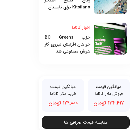
زمان افتتاح استخر
Kitsilano برای تابستان
اخبار کانادا
حزب BC Greens
خواهان افزایش نیروی کار
هوش مصنوعی شد
میانگین قیمت
میانگین قیمت
فروش دلار کانادا
خرید دلار کانادا
132,417 تومان
129,000 تومان
مقایسه قیمت صرافی ها