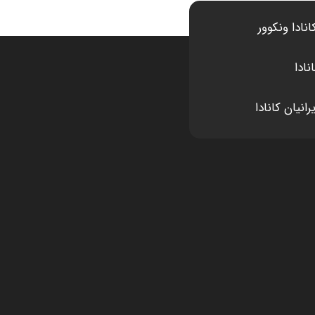
انادا ونکوور
نادا
انیان کانادا