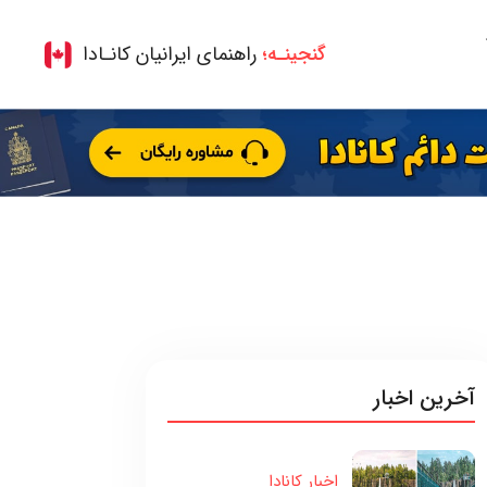
گنجینـه؛
راهنمای ایرانیان کانـادا
آخرین اخبار
اخبار کانادا