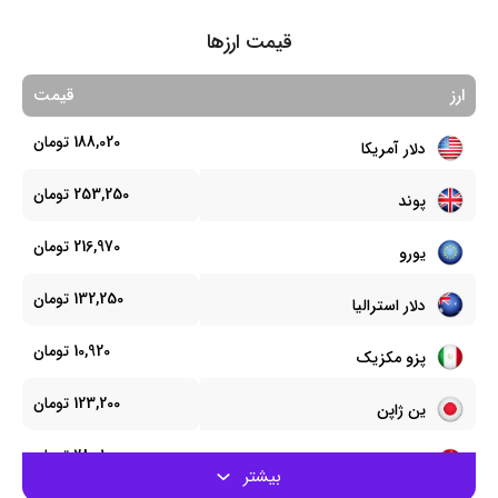
0.001
0.001
پزوی آرژانتین
قیمت ارزها
0.002
0.001
پزو شیلی
ارز
قیمت
0.068
0.066
کرون چک
188,020 تومان
دلار آمریکا
0.218
0.214
کرون دانمارک
253,250 تومان
پوند
0.028
0.027
پوند مصر
216,970 تومان
یورو
0.005
0.004
فورینت مجارستان
132,250 تومان
دلار استرالیا
0.000
0.000
روپیه اندونزی
10,920 تومان
پزو مکزیک
0.346
0.341
رینگیت
123,200 تومان
ین ژاپن
0.427
0.360
سول جدید پرو
28,010 تومان
رنمینبی و یوان
0.023
0.023
پزو فیلیپین