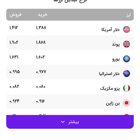
ارز
خرید
فروش
1.412
1.388
دلار آمریکا
1.902
1.868
پوند
1.631
1.602
یورو
0.995
0.977
دلار استرالیا
0.082
0.080
پزو مکزیک
0.924
0.916
ین ژاپن
0.210
0.207
رنمینبی و یوان
0.387
0.377
درهم امارات