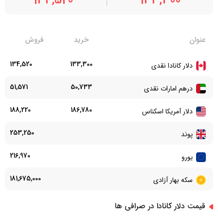
134,520
133,300
عنوان
خرید
فروش
134,520
133,300
دلار کانادا نقدی
51,571
50,733
درهم امارات نقدی
188,220
186,780
دلار آمریکا اسکناس
253,250
پوند
216,970
یورو
181,675,000
سکه بهار آزادی
قیمت دلار کانادا در صرافی ها